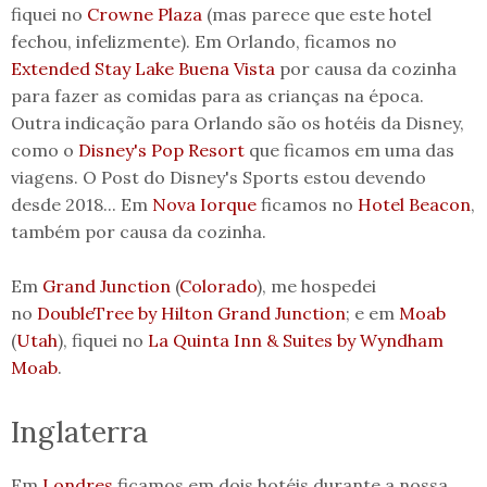
fiquei no
Crowne Plaza
(mas parece que este hotel
fechou, infelizmente). Em Orlando, ficamos no
Extended Stay Lake Buena Vista
por causa da cozinha
para fazer as comidas para as crianças na época.
Outra indicação para Orlando são os hotéis da Disney,
como o
Disney's Pop Resort
que ficamos em uma das
viagens. O Post do Disney's Sports estou devendo
desde 2018... Em
Nova Iorque
ficamos no
Hotel Beacon
,
também por causa da cozinha.
Em
Grand Junction
(
Colorado
), me hospedei
no
DoubleTree by Hilton Grand Junction
; e em
Moab
(
Utah
), fiquei no
La Quinta Inn & Suites by Wyndham
Moab
.
Inglaterra
Em
Londres
ficamos em dois hotéis durante a nossa