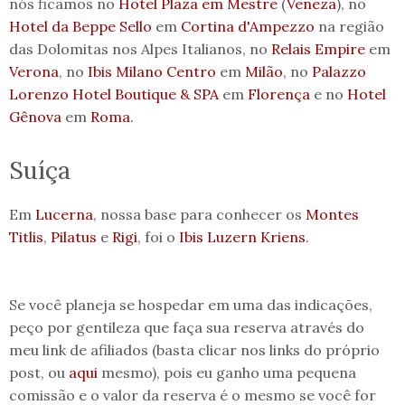
nós ficamos no
Hotel Plaza em Mestre
(
Veneza
), no
Hotel da Beppe Sello
em
Cortina d'Ampezzo
na região
das Dolomitas nos Alpes Italianos, no
Relais Empire
em
Verona
, no
Ibis Milano Centro
em
Milão
, no
Palazzo
Lorenzo Hotel Boutique & SPA
em
Florença
e no
Hotel
Gênova
em
Roma
.
Suíça
Em
Lucerna
, nossa base para conhecer os
Montes
Titlis
,
Pilatus
e
Rigi
, foi o
Ibis Luzern Kriens
.
Se você planeja se hospedar em uma das indicações,
peço por gentileza que faça sua reserva através do
meu link de afiliados (basta clicar nos links do próprio
post, ou
aqui
mesmo), pois eu ganho uma pequena
comissão e o valor da reserva é o mesmo se você for