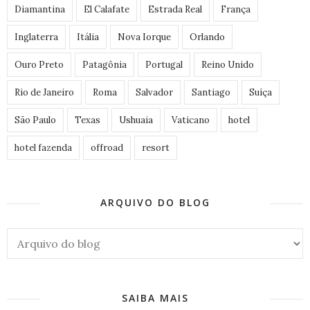
Diamantina
El Calafate
Estrada Real
França
Inglaterra
Itália
Nova Iorque
Orlando
Ouro Preto
Patagônia
Portugal
Reino Unido
Rio de Janeiro
Roma
Salvador
Santiago
Suíça
São Paulo
Texas
Ushuaia
Vaticano
hotel
hotel fazenda
offroad
resort
ARQUIVO DO BLOG
SAIBA MAIS