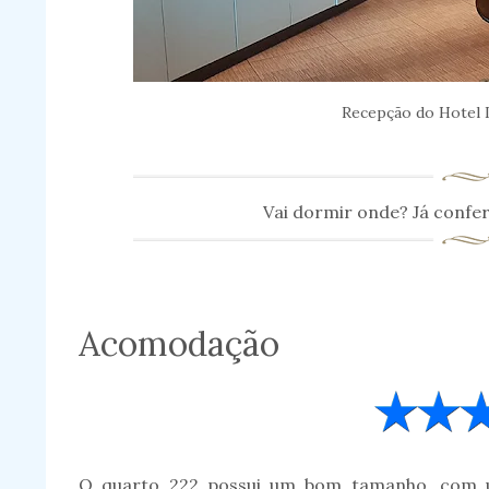
Recepção do Hotel I
Vai dormir onde? Já confer
Acomodação
O quarto 222 possui um bom tamanho, com un