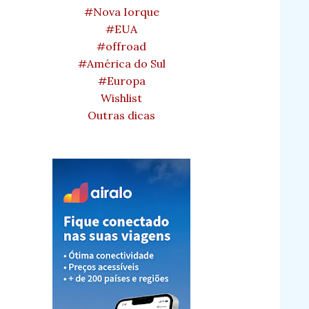
#Nova Iorque
#EUA
#offroad
#América do Sul
#Europa
Wishlist
Outras dicas