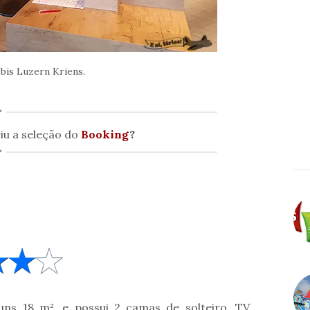
bis Luzern Kriens.
iu a seleção do
Booking
?
s 18 m², e possui 2 camas de solteiro, TV,