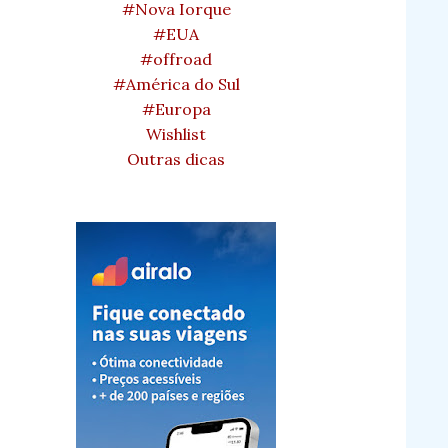
#Nova Iorque
#EUA
#offroad
#América do Sul
#Europa
Wishlist
Outras dicas