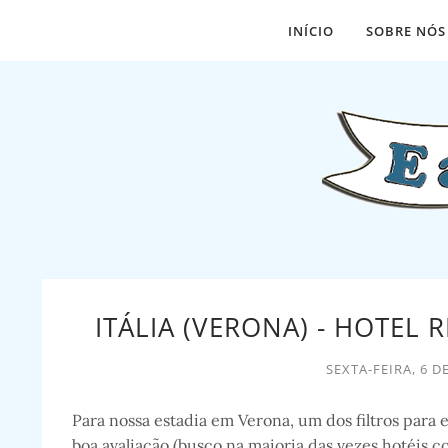
INÍCIO
SOBRE NÓS
ITÁLIA (VERONA) - HOTEL 
SEXTA-FEIRA, 6 D
Para nossa estadia em Verona, um dos filtros para 
boa avaliação (busco na maioria das vezes hotéis co