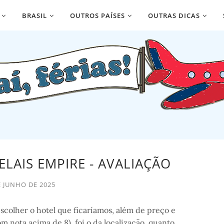
BRASIL
OUTROS PAÍSES
OUTRAS DICAS
RELAIS EMPIRE - AVALIAÇÃO
E JUNHO DE 2025
escolher o hotel que ficaríamos, além de preço e
m nota acima de 8), foi o da localização, quanto