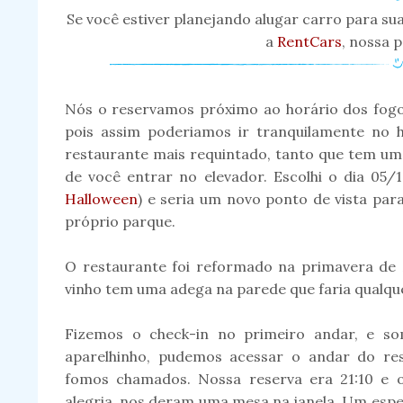
Se você estiver planejando alugar carro para s
a
RentCars
, nossa 
Nós o reservamos próximo ao horário dos fogo
pois assim poderiamos ir tranquilamente no 
restaurante mais requintado, tanto que tem u
de você entrar no elevador. Escolhi o dia 05/1
Halloween
) e seria um novo ponto de vista par
próprio parque.
O restaurante foi reformado na primavera de 
vinho tem uma adega na parede que faria qualque
Fizemos o check-in no primeiro andar, e so
aparelhinho, pudemos acessar o andar do re
fomos chamados. Nossa reserva era 21:10 e o
alegria, nos deram uma mesa na janela. Um espe