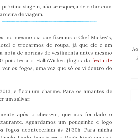
ua próxima viagem, não se esqueça de cotar com
parceira de viagem.
s, no mesmo dia que fizemos o Chef Mickey's,
hotel e trocarmos de roupa, já que ele é um
Ao
ma nota de normas de vestimenta antes mesmo
0 pois teria o HalloWishes (fogos da
festa de
a ver os fogos, uma vez que só os vi dentro do
2013, e ficou um charme. Para os amantes de
r um salivar.
mente após o check-in, que nos foi dado o
staurante. Aguardamos um pouquinho e logo
s fogos aconteceriam às 21:30h. Para minha
táculo. Lindo demais ver o Magic Kingdom dali,