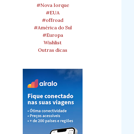
#Nova Iorque
#EUA
#offroad
#América do Sul
#Europa
Wishlist
Outras dicas