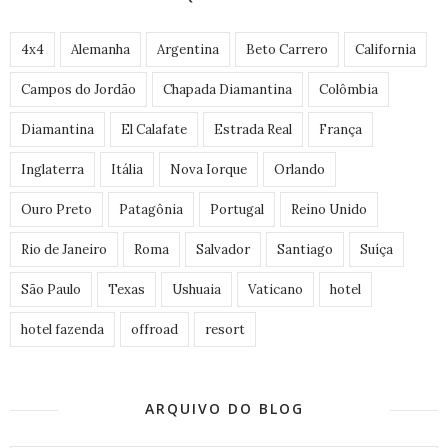
4x4
Alemanha
Argentina
Beto Carrero
California
Campos do Jordão
Chapada Diamantina
Colômbia
Diamantina
El Calafate
Estrada Real
França
Inglaterra
Itália
Nova Iorque
Orlando
Ouro Preto
Patagônia
Portugal
Reino Unido
Rio de Janeiro
Roma
Salvador
Santiago
Suíça
São Paulo
Texas
Ushuaia
Vaticano
hotel
hotel fazenda
offroad
resort
ARQUIVO DO BLOG