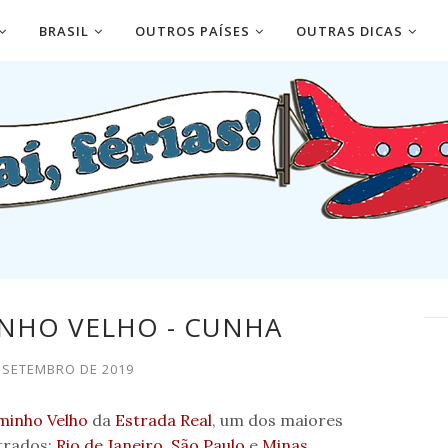
BRASIL
OUTROS PAÍSES
OUTRAS DICAS
INHO VELHO - CUNHA
E SETEMBRO DE 2019
minho Velho
da
Estrada Real
, um dos maiores
strados:
Rio de Janeiro
,
São Paulo
e
Minas