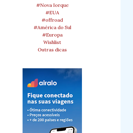
#Nova Iorque
#EUA
#offroad
#América do Sul
#Europa
Wishlist
Outras dicas