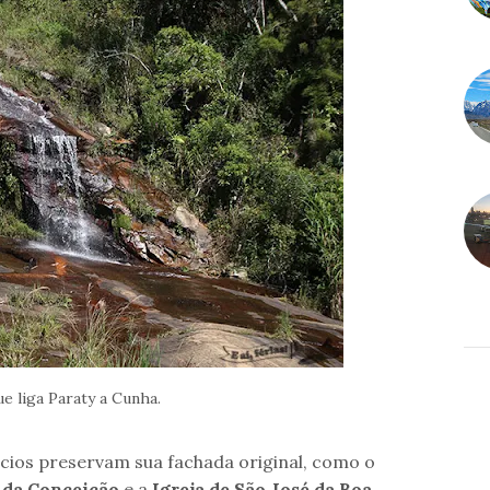
e liga Paraty a Cunha.
ícios preservam sua fachada original, como o
a da Conceição
e a
Igreja de São José da Boa