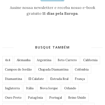
Assine nossa newsletter e receba nosso e-book
gratuito
11 dias pela Europa
.
BUSQUE TAMBÉM
4x4
Alemanha
Argentina
Beto Carrero
California
Campos do Jordão
Chapada Diamantina
Colômbia
Diamantina
El Calafate
Estrada Real
França
Inglaterra
Itália
Nova Iorque
Orlando
Ouro Preto
Patagônia
Portugal
Reino Unido