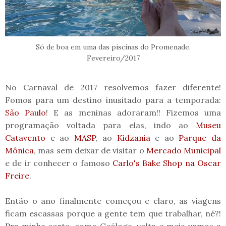
Só de boa em uma das piscinas do Promenade.
Fevereiro/2017
No Carnaval de 2017 resolvemos fazer diferente!
Fomos para um destino inusitado para a temporada:
São Paulo
! E as meninas adoraram!! Fizemos uma
programação voltada para elas, indo ao
Museu
Catavento
e ao
MASP
, ao
Kidzania
e ao
Parque da
Mônica
, mas sem deixar de visitar o
Mercado Municipal
e de ir conhecer o famoso
Carlo's Bake Shop na Oscar
Freire
.
Então o ano finalmente começou e claro, as viagens
ficam escassas porque a gente tem que trabalhar, né?!
Pra minha sorte, como Geóloga, volta e meia vamos a