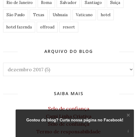
Rio de Janeiro
Roma
Salvador
Santiago
Suíça
São Paulo
Texas
Ushuaia
Vaticano
hotel
hotel fazenda
offroad
resort
ARQUIVO DO BLOG
SAIBA MAIS
Selo de confiança
Cami Linha Criativa
Gostou do blog? Curta nossa página no Facebook!
Selo de confiança
Termo de responsabilidade