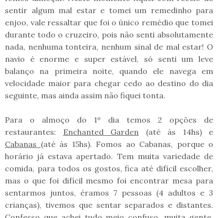
sentir algum mal estar e tomei um remedinho para
enjoo, vale ressaltar que foi o único remédio que tomei
durante todo o cruzeiro, pois não senti absolutamente
nada, nenhuma tonteira, nenhum sinal de mal estar! O
navio é enorme e super estável, só senti um leve
balanço na primeira noite, quando ele navega em
velocidade maior para chegar cedo ao destino do dia
seguinte, mas ainda assim não fiquei tonta.
Para o almoço do 1º dia temos 2 opções de
restaurantes:
Enchanted Garden
(até às 14hs) e
Cabanas
(até às 15hs). Fomos ao Cabanas, porque o
horário já estava apertado. Tem muita variedade de
comida, para todos os gostos, fica até difícil escolher,
mas o que foi difícil mesmo foi encontrar mesa para
sentarmos juntos, éramos 7 pessoas (4 adultos e 3
crianças), tivemos que sentar separados e distantes.
Confesso que achei tudo meio confuso, muita gente,