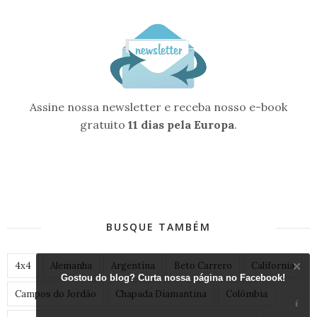
Assine nossa newsletter e receba nosso e-book
gratuito
11 dias pela Europa
.
BUSQUE TAMBÉM
4x4
Alemanha
Argentina
Beto Carrero
California
Gostou do blog? Curta nossa página no Facebook!
Campos do Jordão
Chapada Diamantina
Colômbia