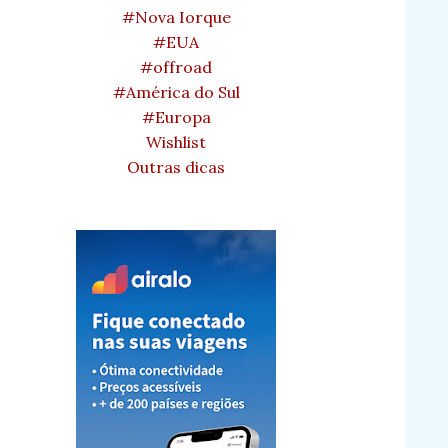
#Nova Iorque
#EUA
#offroad
#América do Sul
#Europa
Wishlist
Outras dicas