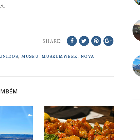
et.
SHARE:
,
,
,
UNIDOS
MUSEU
MUSEUMWEEK
NOVA
AMBÉM