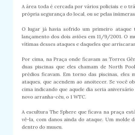
A área toda é cercada por vários policiais e o tr
própria segurança do local, ou se pelas inúmera
O lugar já havia sofrido um primeiro ataque
lançamento dos dois aviões em 11/9/2001. O mu
vítimas desses ataques e daqueles que arriscara
Por cima, na Praça onde ficavam as Torres Gê
duas piscinas que eles chamam de North Pool
prédios ficavam. Em torno das piscinas, ele
ataques, que acendem ao anoitecer. Se você ob
cima indicando que aquele dia seria aniversári
novo arranha-céu, o 1 WTC.
A escultura The Sphere que ficava na praça es
vê-la, com danos ainda do ataque. Um molde de
dentro do museu.