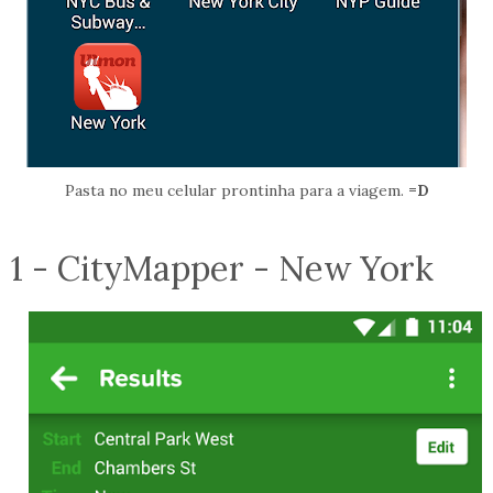
Pasta no meu celular prontinha para a viagem.
=D
1 - CityMapper - New York