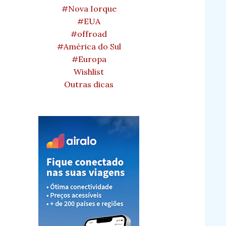
#Nova Iorque
#EUA
#offroad
#América do Sul
#Europa
Wishlist
Outras dicas