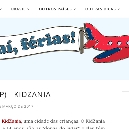
BRASIL
OUTROS PAÍSES
OUTRAS DICAS
P) - KIDZANIA
DE MARÇO DE 2017
o
KidZania
, uma cidade das crianças. O KidZania
 a 14 anos, são as "donas do lugar" e elas têm