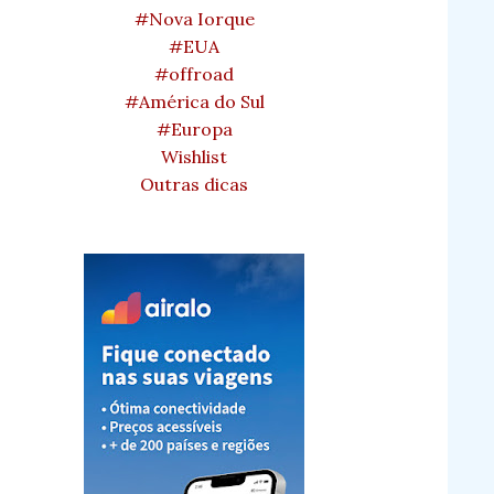
#Nova Iorque
#EUA
#offroad
#América do Sul
#Europa
Wishlist
Outras dicas