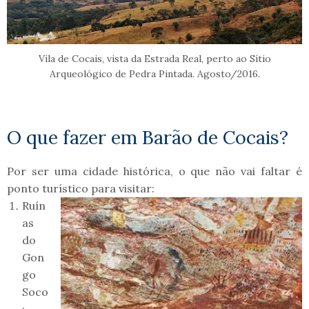
Vila de Cocais, vista da Estrada Real, perto ao Sítio
Arqueológico de Pedra Pintada. Agosto/2016.
O que fazer em Barão de Cocais?
Por ser uma cidade histórica, o que não vai faltar é
ponto turístico para visitar:
Ruín
as
do
Gon
go
Soco
: