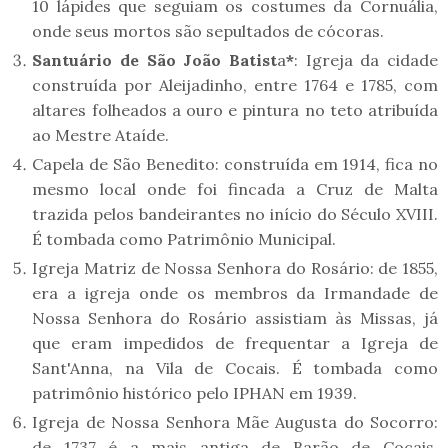
10 lápides que seguiam os costumes da Cornuália,
onde seus mortos são sepultados de cócoras.
Santuário de São João Batist
a
*
: Igreja da cidade
construída por Aleijadinho, entre 1764 e 1785, com
altares folheados a ouro e pintura no teto atribuída
ao Mestre Ataíde.
Capela de São Benedito: construída em 1914, fica no
mesmo local onde foi fincada a Cruz de Malta
trazida pelos bandeirantes no início do Século XVIII.
É tombada como Patrimônio Municipal.
Igreja Matriz de Nossa Senhora do Rosário: de 1855,
era a igreja onde os membros da Irmandade de
Nossa Senhora do Rosário assistiam às Missas, já
que eram impedidos de frequentar a Igreja de
Sant'Anna, na Vila de Cocais. É tombada como
patrimônio histórico pelo IPHAN em 1939.
Igreja de Nossa Senhora Mãe Augusta do Socorro:
de 1737 é a mais antiga de Barão de Cocais,