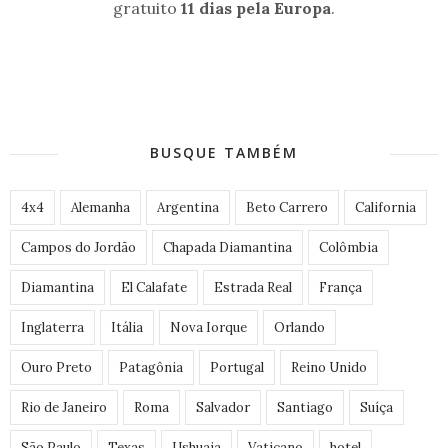
gratuito
11 dias pela Europa
.
BUSQUE TAMBÉM
4x4
Alemanha
Argentina
Beto Carrero
California
Campos do Jordão
Chapada Diamantina
Colômbia
Diamantina
El Calafate
Estrada Real
França
Inglaterra
Itália
Nova Iorque
Orlando
Ouro Preto
Patagônia
Portugal
Reino Unido
Rio de Janeiro
Roma
Salvador
Santiago
Suíça
São Paulo
Texas
Ushuaia
Vaticano
hotel