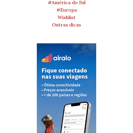
#América do Sul
#Europa
Wishlist
Outras dicas