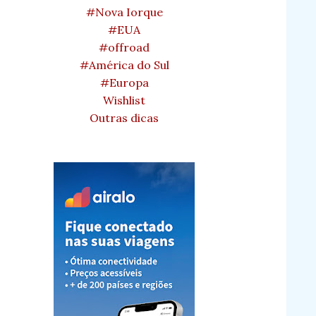
#Nova Iorque
#EUA
#offroad
#América do Sul
#Europa
Wishlist
Outras dicas