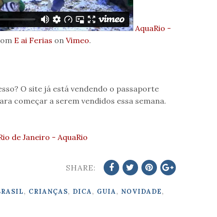
AquaRio -
rom
E ai Ferias
on
Vimeo
.
resso? O site já está vendendo o passaporte
para começar a serem vendidos essa semana.
Rio de Janeiro - AquaRio
SHARE:
,
,
,
,
,
BRASIL
CRIANÇAS
DICA
GUIA
NOVIDADE