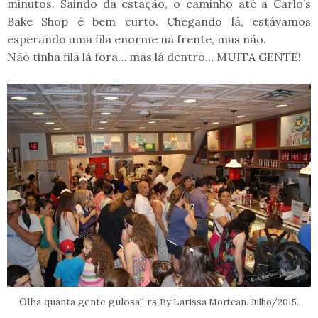
minutos. Saindo da estação, o caminho até a Carlo’s
Bake Shop é bem curto. Chegando lá, estávamos
esperando uma fila enorme na frente, mas não.
Não tinha fila lá fora… mas lá dentro… MUITA GENTE!
Olha quanta gente gulosa!! rs
By Larissa Mortean. Julho/2015.