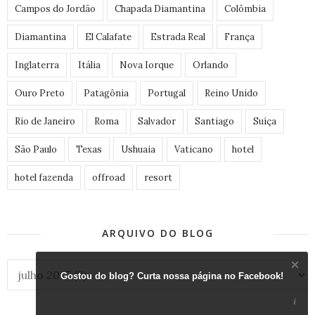
Campos do Jordão
Chapada Diamantina
Colômbia
Diamantina
El Calafate
Estrada Real
França
Inglaterra
Itália
Nova Iorque
Orlando
Ouro Preto
Patagônia
Portugal
Reino Unido
Rio de Janeiro
Roma
Salvador
Santiago
Suíça
São Paulo
Texas
Ushuaia
Vaticano
hotel
hotel fazenda
offroad
resort
ARQUIVO DO BLOG
Gostou do blog? Curta nossa página no Facebook!