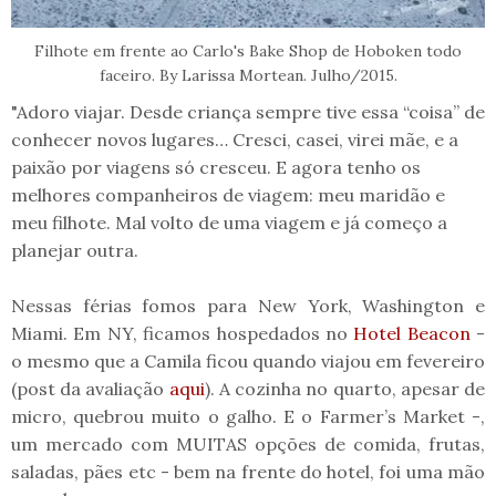
Filhote em frente ao Carlo's Bake Shop de Hoboken todo
faceiro. By Larissa Mortean. Julho/2015.
"Adoro viajar. Desde criança sempre tive essa “coisa” de
conhecer novos lugares… Cresci, casei, virei mãe, e a
paixão por viagens só cresceu. E agora tenho os
melhores companheiros de viagem: meu maridão e
meu filhote. Mal volto de uma viagem e já começo a
planejar outra.
Nessas férias fomos para New York, Washington e
Miami. Em NY, ficamos hospedados no
Hotel Beacon
-
o mesmo que a Camila ficou quando viajou em fevereiro
(post da avaliação
aqui
). A cozinha no quarto, apesar de
micro, quebrou muito o galho. E o Farmer’s Market -,
um mercado com MUITAS opções de comida, frutas,
saladas, pães etc - bem na frente do hotel, foi uma mão