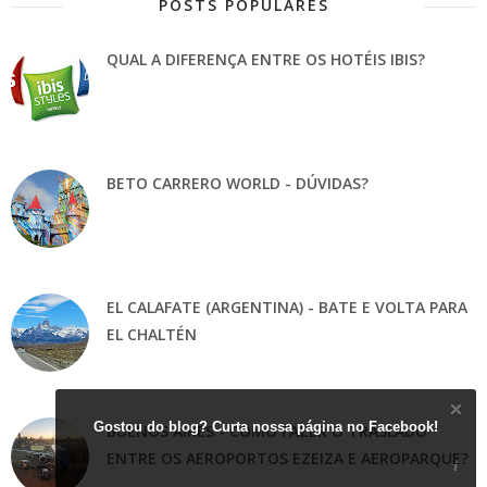
POSTS POPULARES
QUAL A DIFERENÇA ENTRE OS HOTÉIS IBIS?
BETO CARRERO WORLD - DÚVIDAS?
EL CALAFATE (ARGENTINA) - BATE E VOLTA PARA
EL CHALTÉN
Gostou do blog? Curta nossa página no Facebook!
BUENOS AIRES - COMO FAZER O TRASLADO
ENTRE OS AEROPORTOS EZEIZA E AEROPARQUE?